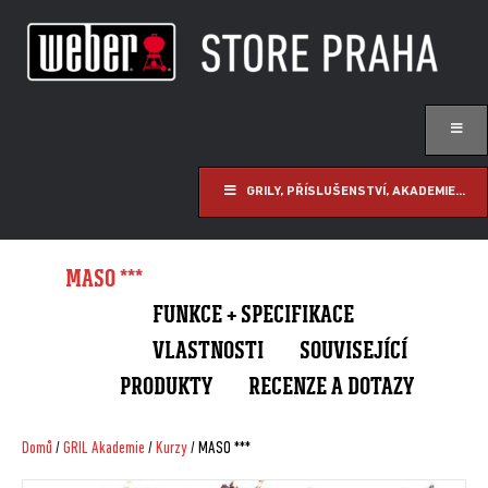
GRILY, PŘÍSLUŠENSTVÍ, AKADEMIE...
MASO ***
FUNKCE + SPECIFIKACE
VLASTNOSTI
SOUVISEJÍCÍ
PRODUKTY
RECENZE A DOTAZY
Domů
/
GRIL Akademie
/
Kurzy
/ MASO ***