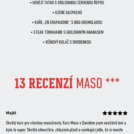
• HOVĚZÍ TATAR S GRILOVANOU ČERVENOU ŘEPOU
• UZENÉ GAZPACHO
• KUŘE „EN CRAPAUDINE“ S BBQ GREMOLADOU
• STEAK TOMAHAWK S GRILOVANÝM ANANASEM
• VIŠNOVÝ KOLÁČ S DROBENKOU
13 RECENZÍ
MASO ***
Majkl
Hodnocení
z 5
Skvělý kurz pro všechny masožrouty. Kurz Maso s Davidem jsem navštívil loni a
bylo to super. Skvělá atmosféra, chlazená plzeň a vynikající jídlo, že si musíte