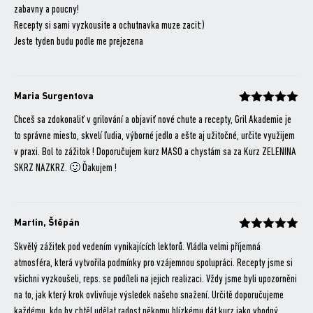
zabavny a poucny!
Recepty si sami vyzkousite a ochutnavka muze zacit:)
Jeste tyden budu podle me prejezena
Maria Surgentova
Hodnocení
z 5
Chceš sa zdokonaliť v grilování a objaviť nové chute a recepty, Gril Akademie je
to správne miesto, skvelí ľudia, výborné jedlo a ešte aj užitočné, určite využijem
v praxi. Bol to zážitok ! Doporučujem kurz MASO a chystám sa za Kurz ZELENINA
SKRZ NAZKRZ. 🙂 Ďakujem !
Martin, Štěpán
Hodnocení
z 5
Skvělý zážitek pod vedením vynikajících lektorů. Vládla velmi příjemná
atmosféra, která vytvořila podmínky pro vzájemnou spolupráci. Recepty jsme si
všichni vyzkoušeli, reps. se podíleli na jejich realizaci. Vždy jsme byli upozorněni
na to, jak který krok ovlivňuje výsledek našeho snažení. Určitě doporučujeme
každému, kdo by chtěl udělat radost někomu blízkému dát kurz jako vhodný