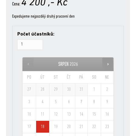
4 200
,- Kč
Cena:
Expedujeme nejpozději druhý pracovní den
Počet účastníků:
SRPEN
2026
PO
ÚT
ST
ČT
PÁ
SO
NE
27
28
29
30
31
1
2
3
4
5
6
7
8
9
10
11
12
13
14
15
16
17
18
19
20
21
22
23