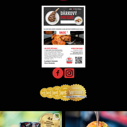
Koření Suncity – autentická BBQ chuť u vás doma!
...
Spoustu podobných triků, které vám usnadní nejenom
...
1
0
9
0