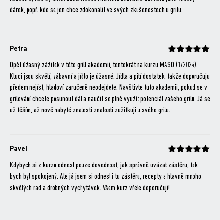
dárek, popř. kdo se jen chce zdokonalit ve svých zkušenostech u grilu.
Petra
Hodnocení
z 5
Opět úžasný zážitek v této grill akademii, tentokrát na kurzu MASO (1/2024).
Kluci jsou skvělí, zábavní a jídlo je úžasné. Jídla a pití dostatek, takže doporučuju
předem nejíst, hladoví zaručeně neodejdete. Navštivte tuto akademii, pokud se v
grilování chcete posunout dál a naučit se plně využít potenciál vašeho grilu. Já se
už těším, až nově nabyté znalosti znalosti zužitkuji u svého grilu.
Pavel
Hodnocení
z 5
Kdybych si z kurzu odnesl pouze dovednost, jak správně uvázat zástěru, tak
bych byl spokojený. Ale já jsem si odnesl i tu zástěru, recepty a hlavně mnoho
skvělých rad a drobných vychytávek. Všem kurz vřele doporučuji!