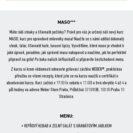
bo
er
ok
MASO***
Máte rádi steaky a šťavnaté pečínky? Právě pro vás je určený náš nový kurz
MASO, kurz pro opravdové milovníky masa! Naučte se s námi udělat dokonalý
steak, tatar, šťavnaté kuře, luxusní špízy. Vysvětlíme, které maso je vhodné k
jaké úpravě, poradíme, jak správně maso nakupovat a naučíme, jak ho perfektně
připravit na grilu! Po boku našich šéfkuchařů si připravíte šestichodové menu.
Z kurzu si krom vědomostí odnesete grilovací zástěru WEBER®, praktickou
příručku se všemi recepty, které jste se na kurzu naučili a certifikát o
absolvování kurzu. Kurz začíná v 17:00 (v sobotu v 11:00) a trvá obvykle 4 až 4 a
půl hodiny na adrese Weber Store Praha, Průběžná 3210/80B, 100 00 Praha 10
Strašnice.
MENU:
• VEPŘOVÝ KEBAB A ZELNÝ SALÁT S GRANÁTOVÝM JABLKEM