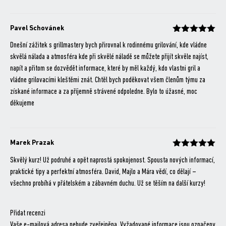
Pavel Schovánek
Hodnocení
z 5
Dnešní zážitek s grillmastery bych přirovnal k rodinnému grilování, kde vládne
skvělá nálada a atmosféra kde při skvělé náladě se můžete přijít skvěle najíst,
napít a přitom se dozvědět informace, které by měl každý, kdo vlastni gril a
vládne grilovacími kleštěmi znát. Chtěl bych poděkovat všem členům týmu za
získané informace a za příjemně strávené odpoledne. Bylo to úžasné, moc
děkujeme
Marek Prazak
Hodnocení
z 5
Skvělý kurz! Už podruhé a opět naprostá spokojenost. Spousta nových informací,
praktické tipy a perfektní atmosféra. David, Majlo a Mára vědí, co dělají –
všechno probíhá v přátelském a zábavném duchu. Už se těším na další kurzy!
Přidat recenzi
Vaše e-mailová adresa nebude zveřejněna.
Vyžadované informace jsou označeny