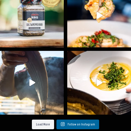
Ryba na grilu je opravdu rychlá, a stejně tak
...
Všechny fámozní recepty, které znáte z našich
...
12
0
8
0
Load More
Follow on Instagram