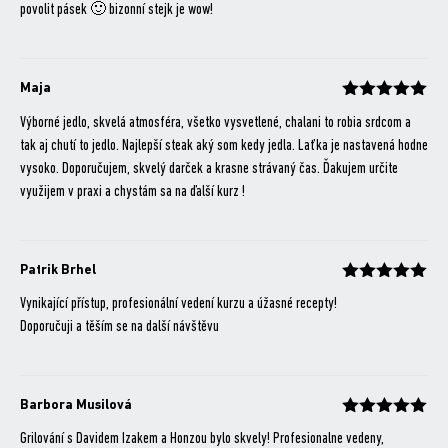
povolit pásek 🙂 bizonní stejk je wow!
Maja
Hodnocení
z 5
Výborné jedlo, skvelá atmosféra, všetko vysvetlené, chalani to robia srdcom a
tak aj chutí to jedlo. Najlepší steak aký som kedy jedla. Laťka je nastavená hodne
vysoko. Doporučujem, skvelý darček a krasne strávaný čas. Ďakujem určite
využijem v praxi a chystám sa na ďalší kurz !
Patrik Brhel
Hodnocení
z 5
Vynikající přístup, profesionální vedení kurzu a úžasné recepty!
Doporučuji a těším se na další návštěvu
Barbora Musilová
Hodnocení
z 5
Grilování s Davidem Izakem a Honzou bylo skvely! Profesionalne vedeny,