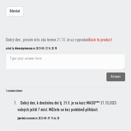
Dobrý den , prosim info zda termin 21.10. Je uz vyprodan
Back to product
asked by
Anonymous
on
2023-08-22 16:20:58
1 answers shown
Dobrý den, k dnešnímu dni tj. 29.8. je na kurz MASO*** 21.10.2023
volných ještě 7 míst. Můžete se bez problémů přihlásit.
jarmi
answered on
2023-08-29 15:46:28