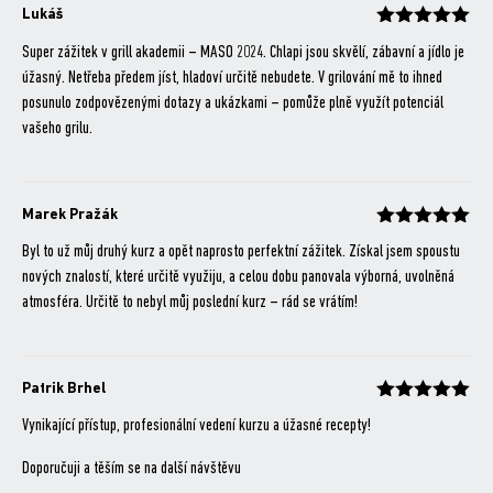
Lukáš
Hodnocení
z 5
Super zážitek v grill akademii – MASO 2024. Chlapi jsou skvělí, zábavní a jídlo je
úžasný. Netřeba předem jíst, hladoví určitě nebudete. V grilování mě to ihned
posunulo zodpovězenými dotazy a ukázkami – pomůže plně využít potenciál
vašeho grilu.
Marek Pražák
Hodnocení
z 5
Byl to už můj druhý kurz a opět naprosto perfektní zážitek. Získal jsem spoustu
nových znalostí, které určitě využiju, a celou dobu panovala výborná, uvolněná
atmosféra. Určitě to nebyl můj poslední kurz – rád se vrátím!
Patrik Brhel
Hodnocení
z 5
Vynikající přístup, profesionální vedení kurzu a úžasné recepty!
Doporučuji a těším se na další návštěvu