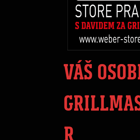
VÁŠ OSOB
GRILLMA
R