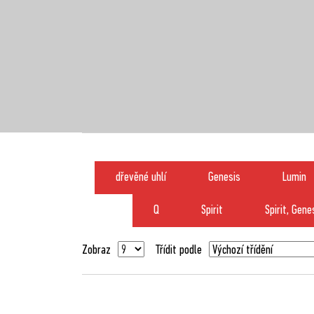
dřevěné uhlí
Genesis
Lumin
Q
Spirit
Spirit, Gen
Zobraz
Třídit podle