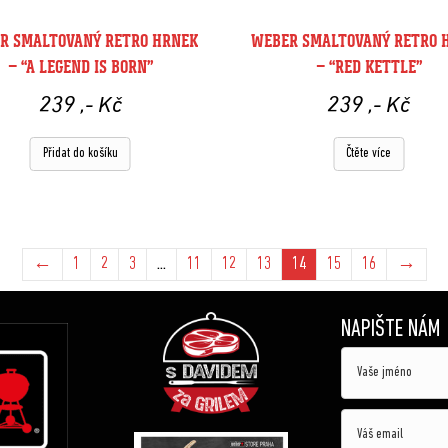
R SMALTOVANÝ RETRO HRNEK
WEBER SMALTOVANÝ RETRO 
– “A LEGEND IS BORN”
– “RED KETTLE”
239
,- Kč
239
,- Kč
Přidat do košíku
Čtěte více
←
1
2
3
…
11
12
13
14
15
16
→
NAPIŠTE NÁM