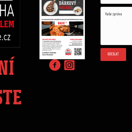
ODESLAT
NÍ
STE