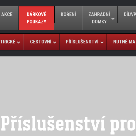
AKCE
DÁRKOVÉ
KOŘENÍ
ZAHRADNÍ
DÍLY
POUKAZY
DOMKY
TRICKÉ
CESTOVNÍ
PŘÍSLUŠENSTVÍ
NUTNÉ MA
Příslušenství pro