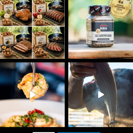
3
0
1
0
Spoustu podobných triků, které vám usnadní nejenom
...
Ryba na grilu je opravdu rychlá, a stejně tak
...
9
0
12
0