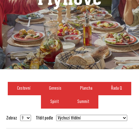
Cestovní
Genesis
Plancha
Řada Q
Spirit
Summit
Zobraz
Třídit podle