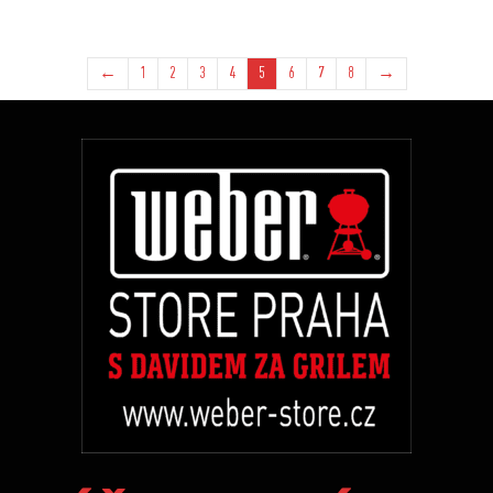
←
1
2
3
4
5
6
7
8
→