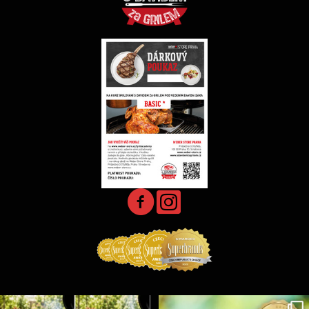
Udící špalíky - BORN TO SMOKE - různé druhy k
...
Koření Suncity – autentická BBQ chuť u vás doma!
...