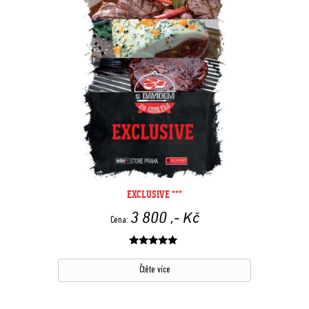
EXCLUSIVE ***
3 800
,- Kč
Cena:
Hodnocení
z 5
Čtěte více