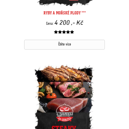
RYBY A MOŘSKÉ PLODY ***
4 200
,- Kč
Cena:
Hodnocení
z 5
Čtěte více