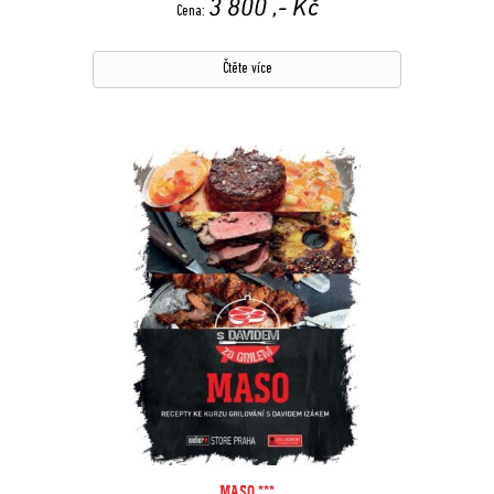
3 800
,- Kč
Cena:
Čtěte více
MASO ***