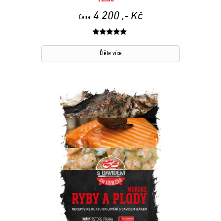
4 200
,- Kč
Cena:
Hodnocení
z 5
Čtěte více