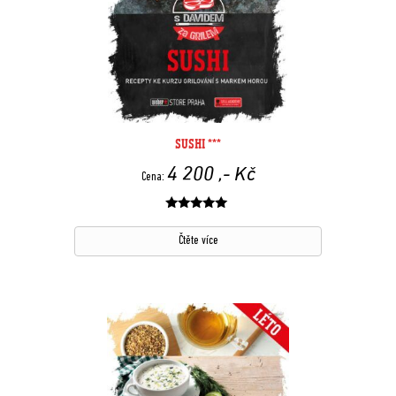
SUSHI ***
4 200
,- Kč
Cena:
Hodnocení
z 5
Čtěte více