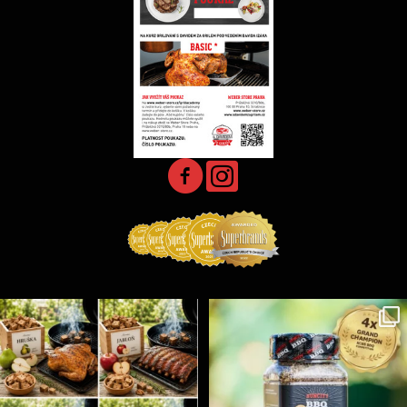
Udící špalíky - BORN TO SMOKE - různé druhy k
...
Koření Suncity – autentická BBQ chuť u vás doma!
...
5
0
1
0