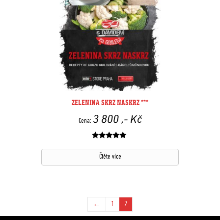
ZELENINA SKRZ NASKRZ ***
3 800
,- Kč
Cena:
Hodnocení
z 5
Čtěte více
←
1
2