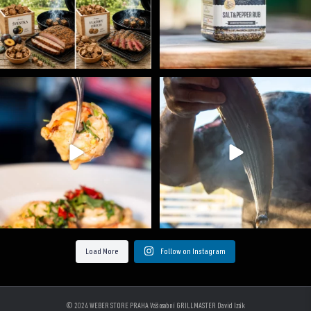
Spoustu podobných triků, které vám usnadní nejenom
...
Ryba na grilu je opravdu rychlá, a stejně tak
...
9
0
12
0
Load More
Follow on Instagram
© 2024 WEBER STORE PRAHA Váš osobní GRILLMASTER David Izák