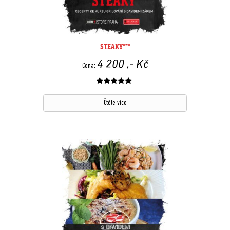
STEAKY***
4 200
,- Kč
Cena:
Hodnocení
z 5
Čtěte více