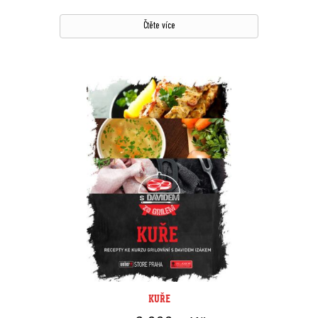
Hodnocení
z 5
Čtěte více
KUŘE