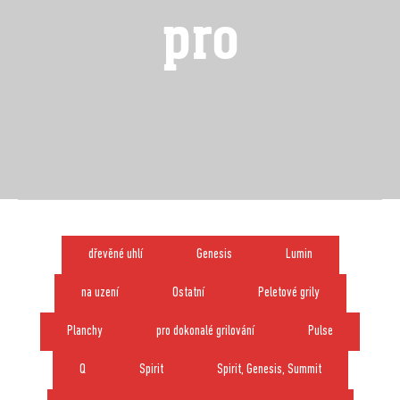
pro
dřevěné uhlí
Genesis
Lumin
na uzení
Ostatní
Peletové grily
Planchy
pro dokonalé grilování
Pulse
Q
Spirit
Spirit, Genesis, Summit