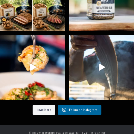
Spoustu podobných triků, které vám usnadní nejenom
...
Ryba na grilu je opravdu rychlá, a stejně tak
...
9
0
12
0
Load More
Follow on Instagram
© 2024 WEBER STORE PRAHA Váš osobní GRILLMASTER David Izák