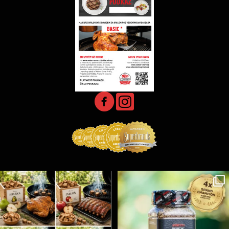
Udící špalíky - BORN TO SMOKE - různé druhy k
...
Koření Suncity – autentická BBQ chuť u vás doma!
...
5
0
1
0