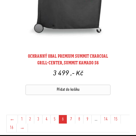
OCHRANNÝ OBAL PREMIUM SUMMIT CHARCOAL
GRILL-CENTER, SUMMIT KAMADO S6
3 499
,- Kč
Přidat do košíku
←
1
2
3
4
5
6
7
8
9
…
14
15
16
→