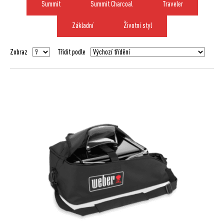
Summit
Summit Charcoal
Traveler
Základní
Životní styl
Zobraz
Třídit podle