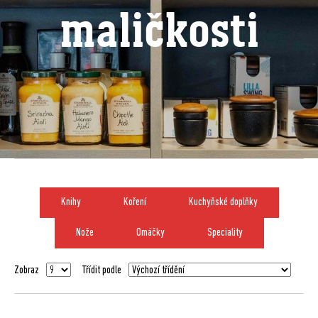
maličkosti
Knihy
Koření
Kuchyňské doplňky
Nože
Omáčky
Speciality
Zobraz
Třídit podle