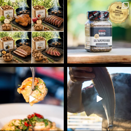
Udící špalíky - BORN TO SMOKE - různé druhy k
...
Koření Suncity – autentická BBQ chuť u vás doma!
...
5
0
1
0
Spoustu podobných triků, které vám usnadní nejenom
...
Ryba na grilu je opravdu rychlá, a stejně tak
...
9
0
12
0